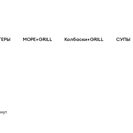
ГЕРЫ
МОРЕ+GRILL
Колбаски+GRILL
СУПЫ
нут.