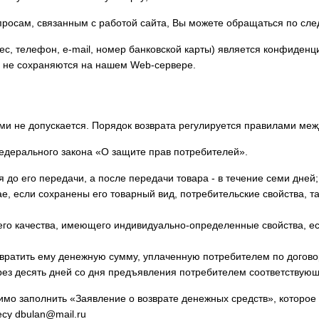
просам, связанным с работой сайта, Вы можете обращаться по с
, телефон, e-mail, номер банковской карты) является конфиден
и не сохраняются на нашем Web-сервере.
ми не допускается. Порядок возврата регулируется правилами ме
федерального закона «О защите прав потребителей».
 до его передачи, а после передачи товара - в течение семи дней;
е, если сохранены его товарный вид, потребительские свойства, 
его качества, имеющего индивидуально-определенные свойства, е
звратить ему денежную сумму, уплаченную потребителем по договор
рез десять дней со дня предъявления потребителем соответствующ
димо заполнить «Заявление о возврате денежных средств», которо
есу
dbulan@mail.ru