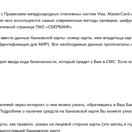
ии с Правилами международных платежных систем Visa, MasterCar
ля чего используются самые современные методы проверки, шифро
латежной странице ПАО «СБЕРБАНК».
ввести данные банковской карты: номер карты, имя владельца карт
Идентификации для МИР). Все необходимые данные пропечатаны на
ля ввода кода безопасности, который придет к Вам в СМС. Если ко
тежей через интернет, о чем можно узнать, обратившись в Ваш Ба
 Подробнее о наличии средств на банковской карте Вы можете узнат
рты, как правило, указан на лицевой стороне карты (это месяц и го
 выпустивший банковскую карту;